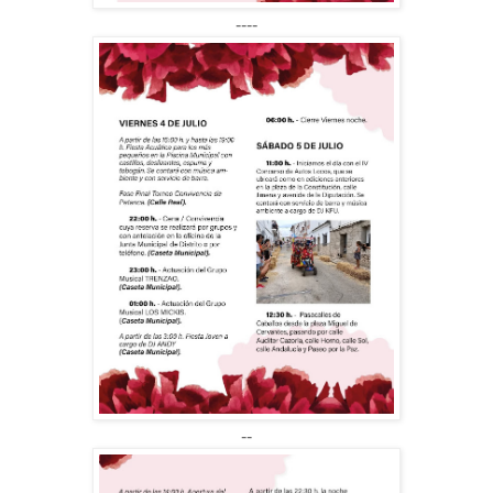
----
--